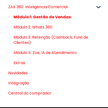
ZAX 360: Inteligência Comercial
Anúncios
Guia de Entrega de Pacotes
Melhorias para o seu cliente
São Paulo (SP)
Módulo 1: Gestão de Vendas
Catálogo
Barueri (SP)
Módulo 2: Whats 360
Pagamentos
Fortaleza (CE)
Módulo 3: Retenção (Cashback, Funil de
Clientes)
Varejo
Osasco (SP)
Módulo 4: Zoe, IA de Atendimento
Santo André (SP)
Extras
Novidades
Integração
Central do comprador