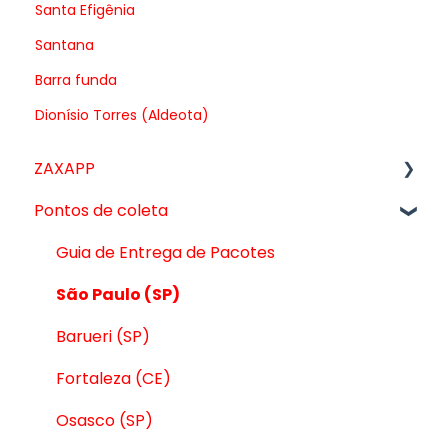
Santa Efigênia
Santana
Barra funda
Dionísio Torres (Aldeota)
ZAXAPP
Pontos de coleta
Vendas
Anúncios
Guia de Entrega de Pacotes
Melhorias para o seu cliente
São Paulo (SP)
Catálogo
Barueri (SP)
Pagamentos
Fortaleza (CE)
Varejo
Osasco (SP)