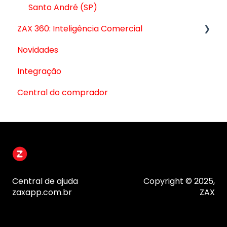
Santo André (SP)
ZAX 360: Inteligência Comercial
Novidades
Módulo 1: Gestão de Vendas
Integração
Módulo 2: Whats 360
Central do comprador
Módulo 3: Retenção (Cashback, Funil de
Clientes)
Módulo 4: Zoe, IA de Atendimento
Extras
Central de ajuda
Copyright © 2025,
zaxapp.com.br
ZAX