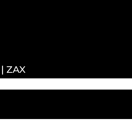
 | ZAX
po de pesquisa está em branco.