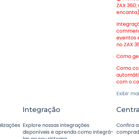
ZAX 360:
encanta)
Integraç
commerc
eventos 
no ZAX 3
Como ger
Como co
automáti
com o cat
Exibir ma
Integração
Centr
lizações
Explore nossas integrações
Confira a
disponíveis e aprenda como integrá-
comprad
las ao seu sistema.