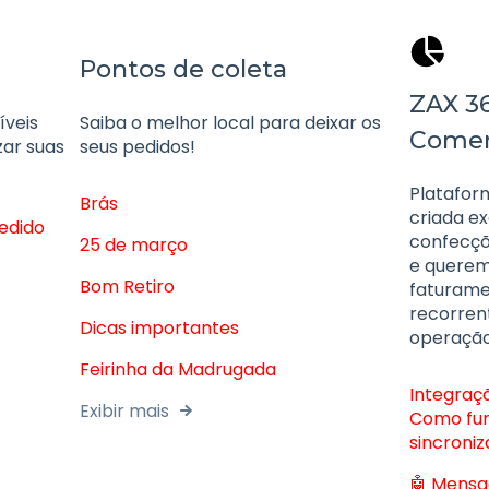
Pontos de coleta
ZAX 36
íveis
Saiba o melhor local para deixar os
Comer
zar suas
seus pedidos!
Plataform
Brás
criada e
edido
confecçõ
25 de março
e querem
Bom Retiro
faturame
recorrent
Dicas importantes
operação
Feirinha da Madrugada
Integraç
Exibir mais
Como fun
sincroni
🤖 Mensa