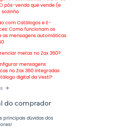
 O pós-venda que vende (e
 sozinho
ão com Catálogos e E-
es: Como funcionam os
e as mensagens automáticas
60
enciar metas no Zax 360?
nfigurar mensagens
cas no Zax 360 integradas
álogo digital da Vesti?
is
al do comprador
s principais dúvidas dos
ores!